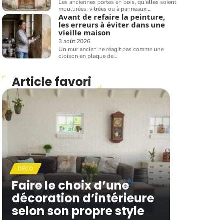
Les anciennes portes en bois, qu'elles soient
moulurées, vitrées ou à panneaux
…
Avant de refaire la peinture,
les erreurs à éviter dans une
vieille maison
3 août 2026
Un mur ancien ne réagit pas comme une
cloison en plaque de
…
Article favori
DÉCO
Faire le choix d’une
décoration d’intérieure
selon son propre style