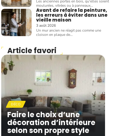
Les anciennes portes en bois, qu'elles soient
moulurées, vitrées ou à panneaux
…
Avant de refaire la peinture,
les erreurs à éviter dans une
vieille maison
3 août 2026
Un mur ancien ne réagit pas comme une
cloison en plaque de
…
Article favori
DÉCO
Faire le choix d’une
décoration d’intérieure
selon son propre style