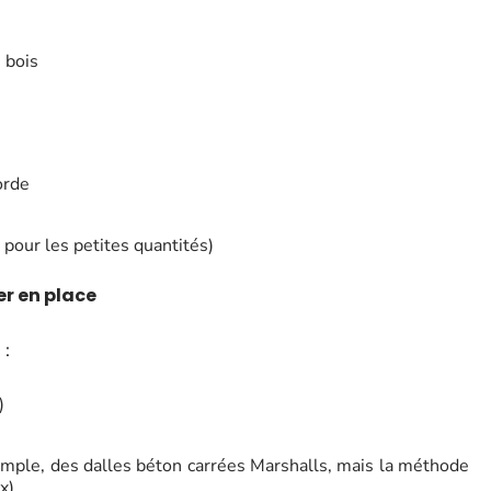
 bois
orde
pour les petites quantités)
er en place
 :
)
i
xemple, des dalles béton carrées Marshalls, mais la méthode
x)