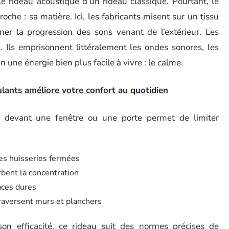
e rideau acoustique d’un rideau classique. Pourtant, le
roche : sa matière. Ici, les fabricants misent sur un tissu
iner la progression des sons venant de l’extérieur. Les
. Ils emprisonnent littéralement les ondes sonores, les
 une énergie bien plus facile à vivre : le calme.
ulants améliore votre confort au quotidien
ue devant une fenêtre ou une porte permet de limiter
les huisseries fermées
rbent la concentration
aces dures
traversent murs et planchers
son efficacité, ce rideau suit des normes précises de