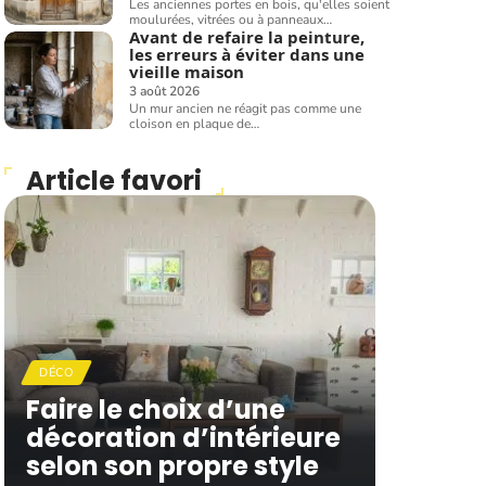
Les anciennes portes en bois, qu'elles soient
moulurées, vitrées ou à panneaux
…
Avant de refaire la peinture,
les erreurs à éviter dans une
vieille maison
3 août 2026
Un mur ancien ne réagit pas comme une
cloison en plaque de
…
Article favori
DÉCO
Faire le choix d’une
décoration d’intérieure
selon son propre style