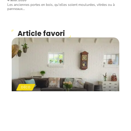
Les anciennes portes en bois, qu'elles soient moulurées, vitrées ou à
panneaux
…
Article favori
DÉCO
Faire le choix d’une
décoration d’intérieure
selon son propre style
11 mars 2026