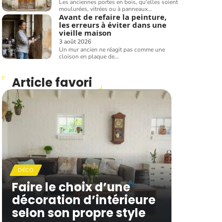
Les anciennes portes en bois, qu'elles soient
moulurées, vitrées ou à panneaux
…
Avant de refaire la peinture,
les erreurs à éviter dans une
vieille maison
3 août 2026
Un mur ancien ne réagit pas comme une
cloison en plaque de
…
Article favori
DÉCO
Faire le choix d’une
décoration d’intérieure
selon son propre style