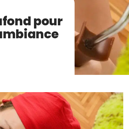
afond pour
’ambiance