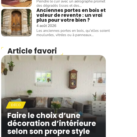
Peindre le cuir avec un aérographe promet
des dégradés lisses et des
…
Anciennes portes en bois et
valeur de revente : un vrai
plus pour votre bien ?
4 août 2026
Les anciennes portes en bois, qu'elles soient
moulurées, vitrées ou à panneaux
…
Article favori
DÉCO
Faire le choix d’une
décoration d’intérieure
selon son propre style