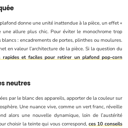
quée
plafond donne une unité inattendue à la pièce, un effet «
re une allure plus chic. Pour éviter le monochrome trop
ts blancs : encadrements de portes, plinthes ou moulures.
t en valeur l’architecture de la pièce. Si la question du
 rapides et faciles pour retirer un plafond pop-corn
es neutres
es par le blanc des appareils, apporter de la couleur sur
mosphère. Une nuance vive, comme un vert franc, réveille
rend alors une nouvelle dynamique, loin de l’austérité
r choisir la teinte qui vous correspond,
ces 10 conseils