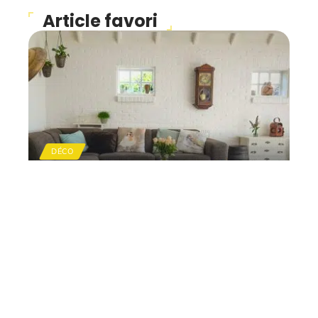
Article favori
DÉCO
Faire le choix d’une
décoration d’intérieure
selon son propre style
11 mars 2026
Contact
Mentions légales
Sitemap