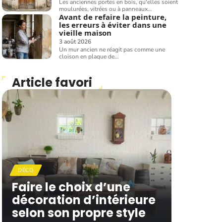
Les anciennes portes en bois, qu'elles soient
moulurées, vitrées ou à panneaux
…
Avant de refaire la peinture,
les erreurs à éviter dans une
vieille maison
3 août 2026
Un mur ancien ne réagit pas comme une
cloison en plaque de
…
Article favori
DÉCO
Faire le choix d’une
décoration d’intérieure
selon son propre style