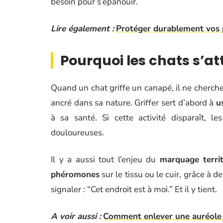
besoin pour s’épanouir.
Lire également :
Protéger durablement vos pi
Pourquoi les chats s’a
Quand un chat griffe un canapé, il ne cherc
ancré dans sa nature. Griffer sert d’abord à
u
à sa santé. Si cette activité disparaît, l
douloureuses.
Il y a aussi tout l’enjeu du
marquage territ
phéromones
sur le tissu ou le cuir, grâce à 
signaler : “Cet endroit est à moi.” Et il y tient.
A voir aussi :
Comment enlever une auréole s