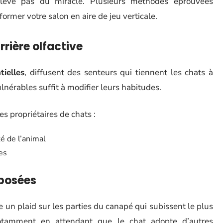
elève pas du miracle. Plusieurs méthodes éprouvées
ormer votre salon en aire de jeu verticale.
rrière olfactive
tielles
, diffusent des senteurs qui tiennent les chats à
lnérables suffit à modifier leurs habitudes.
es propriétaires de chats :
té de l’animal
es
xposées
un plaid sur les parties du canapé qui subissent le plus
 notamment en attendant que le chat adopte d’autres