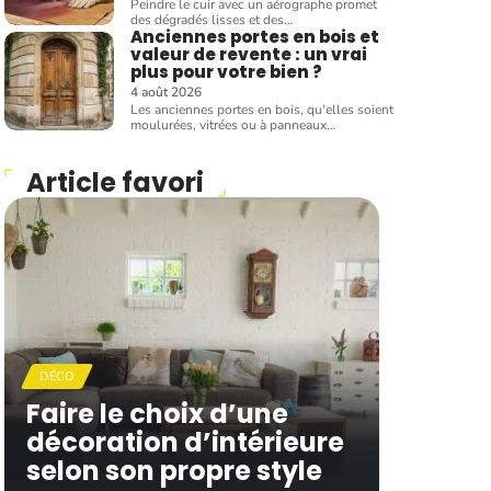
Peindre le cuir avec un aérographe promet
des dégradés lisses et des
…
Anciennes portes en bois et
valeur de revente : un vrai
plus pour votre bien ?
4 août 2026
Les anciennes portes en bois, qu'elles soient
moulurées, vitrées ou à panneaux
…
Article favori
DÉCO
Faire le choix d’une
décoration d’intérieure
selon son propre style