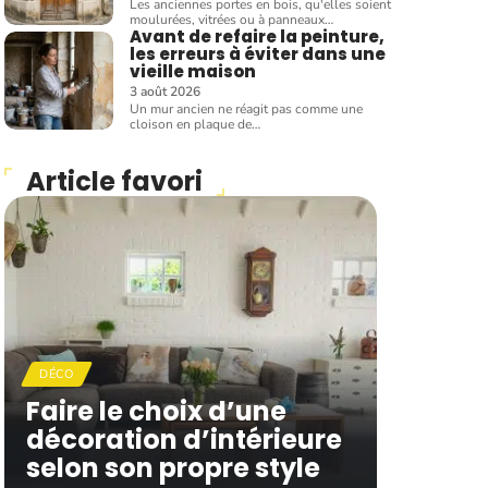
Les anciennes portes en bois, qu'elles soient
moulurées, vitrées ou à panneaux
…
Avant de refaire la peinture,
les erreurs à éviter dans une
vieille maison
3 août 2026
Un mur ancien ne réagit pas comme une
cloison en plaque de
…
Article favori
DÉCO
Faire le choix d’une
décoration d’intérieure
selon son propre style