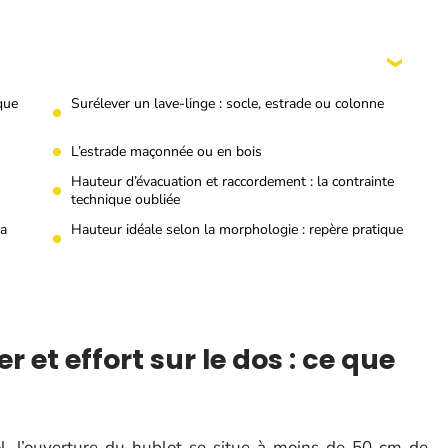
que
Surélever un lave-linge : socle, estrade ou colonne
L’estrade maçonnée ou en bois
Hauteur d’évacuation et raccordement : la contrainte
technique oubliée
la
Hauteur idéale selon la morphologie : repère pratique
et effort sur le dos : ce que
, l’ouverture du hublot se situe à moins de 50 cm de