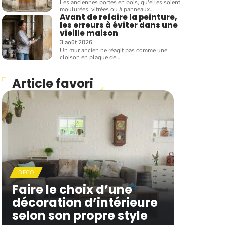
Les anciennes portes en bois, qu'elles soient
moulurées, vitrées ou à panneaux
…
Avant de refaire la peinture,
les erreurs à éviter dans une
vieille maison
3 août 2026
Un mur ancien ne réagit pas comme une
cloison en plaque de
…
Article favori
DÉCO
Faire le choix d’une
décoration d’intérieure
selon son propre style